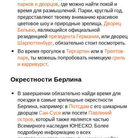
парков и дворцов
, где можно найти покой и
время для размышлений. Парки, круглый год,
предоставляют твоему вниманию красивое
цветовое шоу и природные зрелища.
Дворец
Бельвю
, являющийся официальной
резиденцией
президента Германии
, или дворец
Шарлоттенбург
, обязательно стоит посмотреть.
Во время прогулок в
Тиргартен
или в
Трептов-
парк
, ты можешь попробовать немецкую
гриль
и карривурст
.
Окрестности Берлина
В завершении обязательно найди время для
поездки в cамые зрелищные окрестности
Берлина, например: в
Потсдам
с его шикарным
дворцом
Сан-Суси
или посети
Павлиний
остров
, который также является частью
Всемирного наследия ЮНЕСКО. Более
подробную информацию о всех