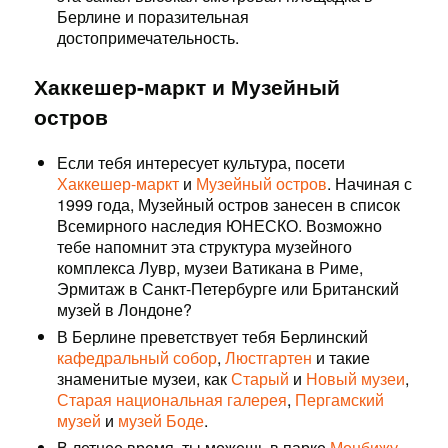
Берлине и поразительная
достопримечательность.
Хаккешер-маркт и Музейный
остров
Если тебя интересует культура, посети
Хаккешер-маркт
и
Музейный остров
. Начиная с
1999 года, Музейный остров занесен в список
Всемирного наследия ЮНЕСКО. Возможно
тебе напомнит эта структура музейного
комплекса Лувр, музеи Ватикана в Риме,
Эрмитаж в Санкт-Петербурге или Британский
музей в Лондоне?
В Берлине преветствует тебя Берлинский
кафедральный собор
,
Люстгартен
и такие
знаменитые музеи, как
Старый
и
Новый музеи
,
Старая национальная галерея
,
Пергамский
музей
и
музей Боде
.
В летнее время, ты можешь в парке
Монбижу