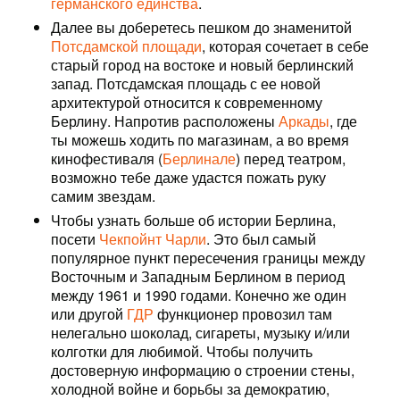
германского единства
.
Далее вы доберетесь пешком до знаменитой
Потсдамской площади
, которая сочетает в себе
старый город на востоке и новый берлинский
запад. Потсдамская площадь с ее новой
архитектурой относится к современному
Берлину. Напротив расположены
Аркады
, где
ты можешь ходить по магазинам, а во время
кинофестиваля (
Берлинале
) перед театром,
возможно тебе даже удастся пожать руку
самим звездам.
Чтобы узнать больше об истории Берлина,
посети
Чекпойнт Чарли
. Это был самый
популярное пункт пересечения границы между
Восточным и Западным Берлином в период
между 1961 и 1990 годами. Конечно же один
или другой
ГДР
функционер провозил там
нелегально шоколад, сигареты, музыку и/или
колготки для любимой. Чтобы получить
достоверную информацию о строении стены,
холодной войне и борьбы за демократию,