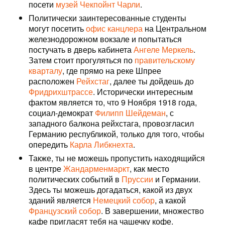
посети
музей Чекпойнт Чарли
.
Политически заинтересованные студенты
могут посетить
офис канцлера
на Центральном
железнодорожном вокзале и попытаться
постучать в дверь кабинета
Ангеле Меркель
.
Затем стоит прогуляться по
правительскому
кварталу
, где прямо на реке Шпрее
расположен
Рейхстаг
, далее ты дойдешь до
Фридрихштрассе
. Исторически интересным
фактом является то, что 9 Ноября 1918 года,
социал-демократ
Филипп Шейдеман
, с
западного балкона рейхстага, провозгласил
Германию республикой, только для того, чтобы
опередить
Карла Либкнехта
.
Также, ты не можешь пропустить находящийся
в центре
Жандарменмаркт
, как место
политических событий в
Пруссии
и Германии.
Здесь ты можешь догадаться, какой из двух
зданий является
Немецкий собор
, а какой
Французский собор
. В завершении, множество
кафе пригласят тебя на чашечку кофе.