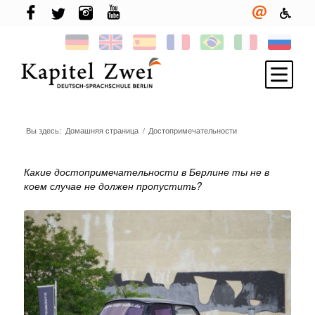
Вы здесь:
Домашняя страница
/
Достопримечательности
Запишись
Изучай немецкий
Какие достопримечательности в Берлине ты не в
коем случае не должен пропустить?
TELC & TestDaF
Живи в Берлине
Твоя школа
Новости