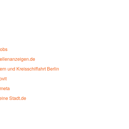
jobs
ellenanzeigen.de
ern und Kreisschiffahrt Berlin
ovit
imeta
ine Stadt.de