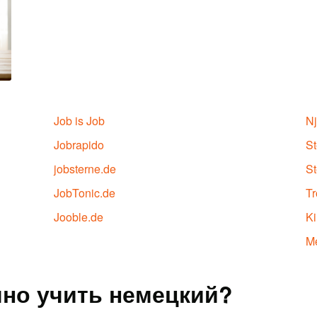
Job is Job
N
Jobrapido
St
jobsterne.de
St
JobTonic.de
Tr
Jooble.de
K
Me
но учить немецкий?