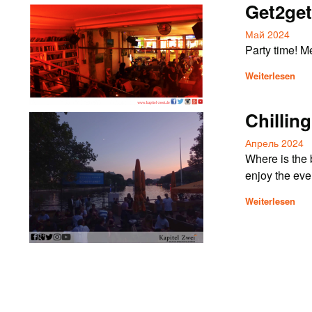
Get2get
Май 2024
Party time! M
Weiterlesen
Chilling
Апрель 2024
Where is the 
enjoy the ev
Weiterlesen