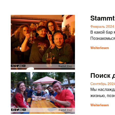
Stammti
Февраль 2024
В какой бар 
Познакомься
Weiterlesen
Поиск 
Сентябрь 202
Мы наслажда
жизнью, поз
Weiterlesen