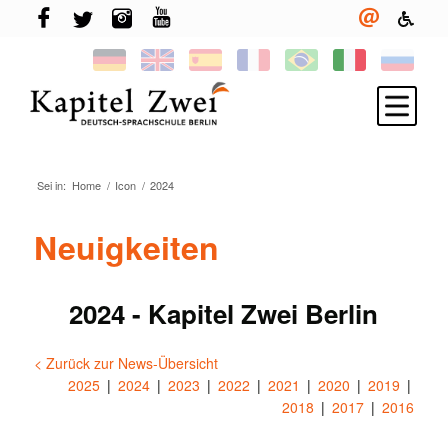
Sei in:
Home
/
Icon
/
2024
Iscriviti
Imparare il tedesco
Neuigkeiten
TELC & TestDaF
Vita a Berlino
2024 - Kapitel Zwei Berlin
La tua scuola
< Zurück zur News-Übersicht
Novità
2025
2024
2023
2022
2021
2020
2019
2018
2017
2016