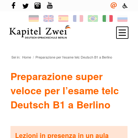
Sei in:
Home
/
Preparazione per l’esame telc Deutsch B1 a Berlino
Iscriviti
Imparare il tedesco
Preparazione super
TELC & TestDaF
veloce per l’esame telc
Vita a Berlino
Deutsch B1 a Berlino
La tua scuola
Novità
Lezioni in presenza in un aula