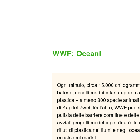
WWF: Oceani
Ogni minuto, circa 15.000 chilogrammi (
balene, uccelli marini e tartarughe m
plastica – almeno 800 specie animali
di Kapitel Zwei, tra l’altro, WWF può
pulizia delle barriere coralline e del
avviati progetti modello per ridurre 
rifiuti di plastica nei fiumi e negli oc
ecosistemi marini.