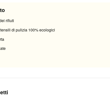
to
i rifiuti
tensili di pulizia 100% ecologici
rta
zate
etti