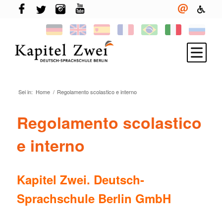
Sei in:
Home
/
Regolamento scolastico e interno
Iscriviti
Imparare il tedesco
Regolamento scolastico
TELC & TestDaF
e interno
Vita a Berlino
La tua scuola
Kapitel Zwei. Deutsch-
Novità
Sprachschule Berlin GmbH