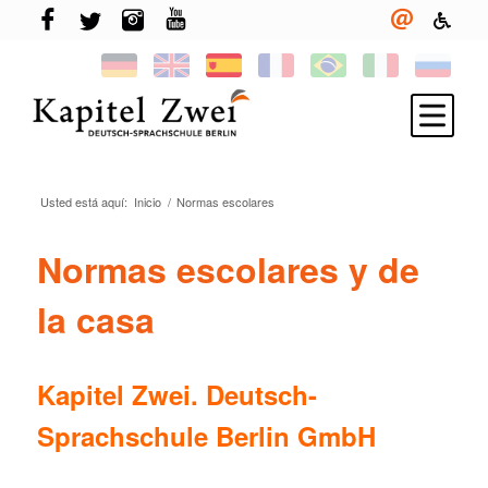
Usted está aquí:
Inicio
/
Normas escolares
Inscríbete
Aprender alemán
Normas escolares y de
TELC & TestDaF
la casa
Vivir en Berlín
Tu escuela
Kapitel Zwei. Deutsch-
Novedades
Sprachschule Berlin GmbH