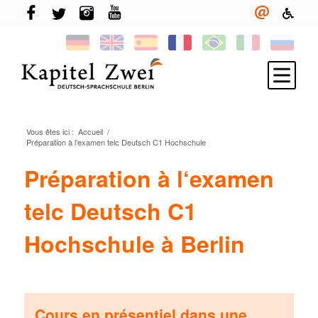
Vous êtes ici :
Accueil
/
Inscris-toi
Préparation à l’examen telc Deutsch C1 Hochschule
Apprendre l´allemand
Préparation à l‘examen
TELC & TestDaF
telc Deutsch C1
Vivre à Berlin
Hochschule à Berlin
Ton école
Nouveautés
Cours en présentiel dans une