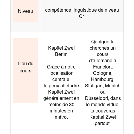
compétence linguistique de niveau
Niveau
C1
Quoique tu
Kapitel Zwei
cherches un
Berlin
cours
d'allemand à
Lieu du
Grâce à notre
Francfort,
cours
localisation
Cologne,
centrale,
Hambourg,
tu peux atteindre
Stuttgart, Munich
Kapitel Zwei
ou
généralement en
Düsseldorf, dans
moins de 30
le monde virtuel
minutes en
tu trouveras
métro.
Kapitel Zwei
partout.