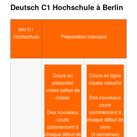
Deutsch C1 Hochschule à Berlin
telc C1
Hochschule
Préparation intensive
Cours en
Cours en ligne
présentiel
classe virtuelle
vraies salles de
classe
Des nouveaux
cours
Des nouveaux
commencent à
cours
chaque début de
commencent à
mois
chaque début de
(4 semaines)