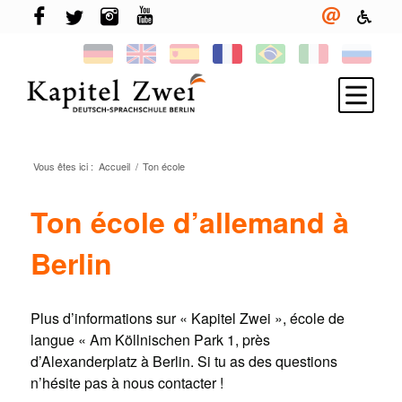
Vous êtes ici :
Accueil
/
Ton école
Inscris-toi
Apprendre l´allemand
Ton école d’allemand à
TELC & TestDaF
Berlin
Vivre à Berlin
Ton école
Plus d’informations sur « Kapitel Zwei », école de
Nouveautés
langue « Am Köllnischen Park 1, près
d’Alexanderplatz à Berlin. Si tu as des questions
n’hésite pas à nous contacter !