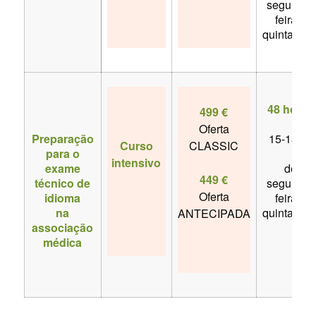
segunda-
feira a
quinta-feir
48 horas
499 €
Oferta
Preparação
15-18 hs
Curso
CLASSIC
para o
intensivo
exame
de
449 €
técnico de
segunda-
Oferta
idioma
feira a
na
quinta-feir
ANTECIPADA
associação
médica