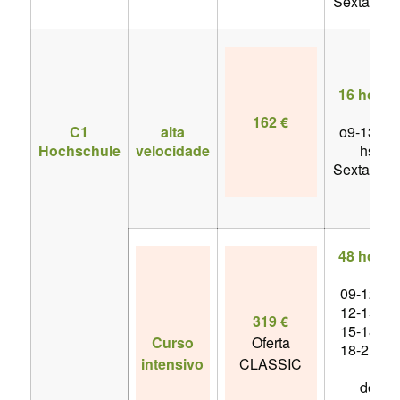
Sexta-feir
16 horas
162 €
C1
alta
o9-13.20
Hochschule
velocidade
hs
Sexta-feir
48 horas
09-12 hs
12-15 hs
319 €
15-18 hs
Curso
Oferta
18-21 hs
intensivo
CLASSIC
de