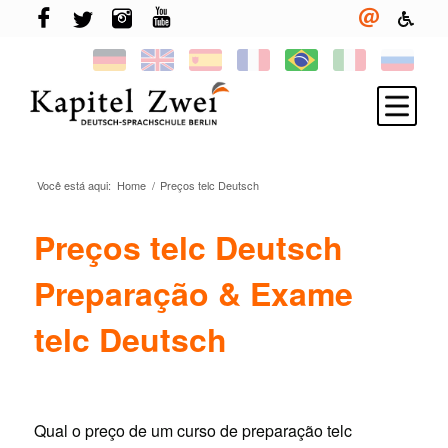
Você está aqui:
Home
/
Preços telc Deutsch
Inscreva-se
Aprenda alemão
Preços telc Deutsch
TELC & TestDaF
Preparação & Exame
More em Berlin
telc Deutsch
Sua escola
Novidades
Qual o preço de um curso de preparação telc