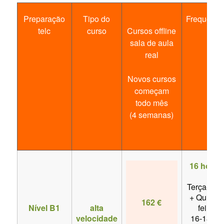
Preparação
Tipo do
Frequênci
telc
curso
Cursos offline
sala de aula
real
Novos cursos
começam
todo mês
(4 semanas)
16 horas
Terça-feir
+ Quinta-
162 €
Nível B1
alta
feira
velocidade
16-18 hs