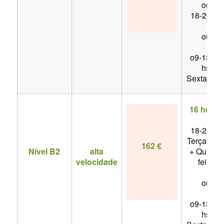
ou
18-20 hs
ou
o9-13.20
hs
Sexta-feir
16 horas
18-20 hs
Terça-feir
162 €
Nível B2
alta
+ Quinta-
velocidade
feira
ou
o9-13.20
hs