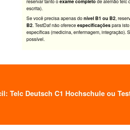
reservar tanto o
exame completo
de alemão telc 
escrita).
Se você precisa apenas do
nível B1 ou B2
, rese
B2
. TestDaf não oferece
especificações
para isto
específicas (medicina, enfermagem, integração). 
possível.
ícil: Telc Deutsch C1 Hochschule ou Te