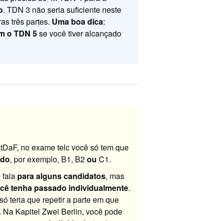
o
. TDN 3 não seria suficiente neste
s três partes.
Uma boa dica
:
m o TDN 5
se você tiver alcançado
stDaF, no exame telc você só tem que
ado
, por exemplo, B1, B2
ou
C1.
e fala
para alguns candidatos
, mas
ocê tenha passado individualmente
.
ó teria que repetir a parte em que
l. Na Kapitel Zwei Berlin, você pode