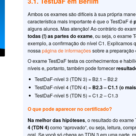
3.1. TestDaF em Berlim
Ambos os exames são difíceis à sua própria manei
característica mais importante é que o TestDaF é
alguns alunos. Mas atenção! Ao contrário do exam
todas (!) as partes do exame
, ou seja, o exame
exemplo, a confirmação do nível C1. Explicamos 
nossa
página de informações
sobre a preparação
O exame TestDaF testa os conhecimentos e habilid
níveis e, portanto, também pode fornecer
resultad
TestDaF-nível 3 (TDN 3) = B2.1 – B2.2
TestDaF-nível 4 (TDN 4) =
B2.3 – C1.1 (o mai
TestDaF-nível 5 (TDN 5) = C1.2 – C1.3
O que pode aparecer no certificado?
Na melhor das hipóteses
, o resultado do exame
4 (TDN 4)
como “aprovado”, ou seja, leitura, comp
oral. Se você só chega ao TDN 3 em uma parte, m