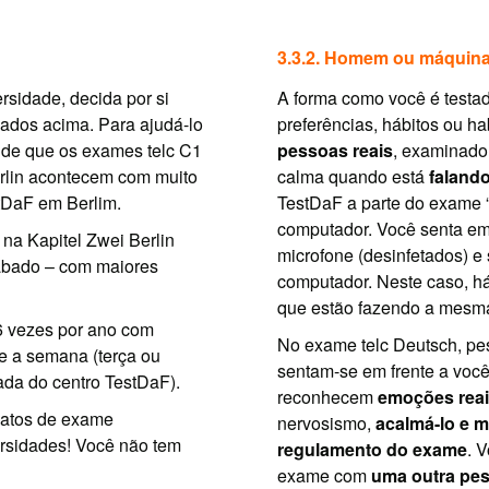
3.3.2. Homem ou máquin
rsidade, decida por si
A forma como você é test
ados acima. Para ajudá-lo
preferências, hábitos ou ha
a de que os exames telc C1
pessoas reais
, examinador
erlin acontecem com muito
calma quando está
faland
tDaF em Berlim.
TestDaF a parte do exame “
computador. Você senta em
 na Kapitel Zwei Berlin
microfone (desinfetados) e
ábado – com maiores
computador. Neste caso, há
que estão fazendo a mesm
6 vezes por ano com
No exame telc Deutsch, pe
e a semana (terça ou
sentam-se em frente a você
ada do centro TestDaF).
reconhecem
emoções rea
matos de exame
nervosismo,
acalmá-lo e m
ersidades! Você não tem
regulamento do exame
. 
exame com
uma outra pe