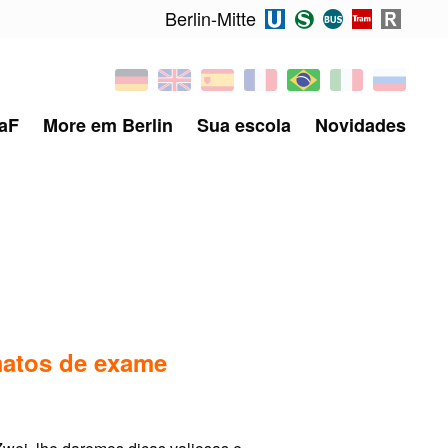
Berlin-Mitte
aF
More em Berlin
Sua escola
Novidades
matos de exame