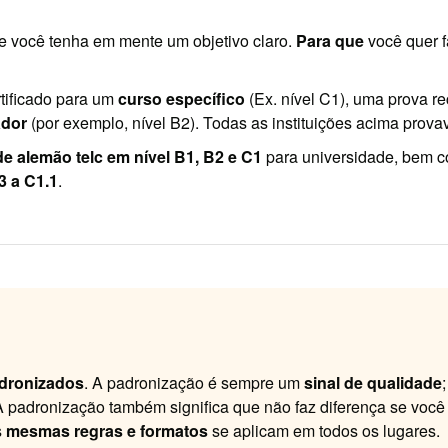
e você tenha em mente um objetivo claro.
Para que
você quer f
tificado para um
curso específico
(Ex. nível C1), uma prova r
ador
(por exemplo, nível B2). Todas as instituições acima prova
e alemão telc em nível B1, B2 e C1
para universidade, bem 
3 a C1.1
.
dronizados
. A padronização é sempre um
sinal de qualidade
A padronização também significa que não faz diferença se você
s
mesmas regras e formatos
se aplicam em todos os lugares.