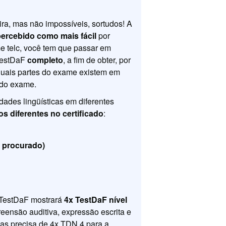
ra, mas não impossíveis, sortudos! A
percebido como mais fácil
por
e telc, você tem que passar em
 TestDaF
completo
, a fim de obter, por
quais partes do exame existem em
 do exame.
ades lingüísticas em diferentes
os diferentes no certificado
:
s procurado)
 TestDaF mostrará
4x TestDaF nível
reensão auditiva, expressão escrita e
as precisa de 4x TDN 4 para a