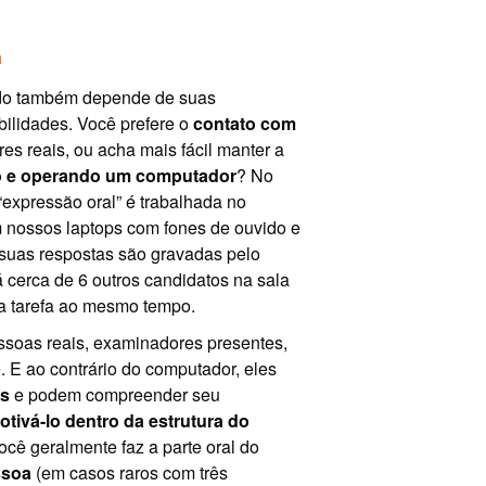
a
ado também depende de suas
bilidades. Você prefere o
contato com
es reais, ou acha mais fácil manter a
o e operando um computador
? No
expressão oral” é trabalhada no
 nossos laptops com fones de ouvido e
 suas respostas são gravadas pelo
 cerca de 6 outros candidatos na sala
a tarefa ao mesmo tempo.
ssoas reais, examinadores presentes,
. E ao contrário do computador, eles
is
e podem compreender seu
otivá-lo dentro da estrutura do
Você geralmente faz a parte oral do
ssoa
(em casos raros com três