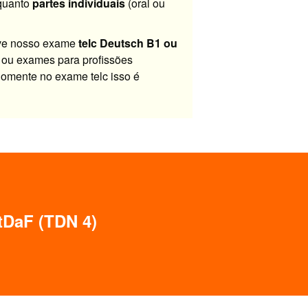
quanto
partes individuais
(oral ou
rve nosso exame
telc Deutsch B1 ou
 ou exames para profissões
Somente no exame telc isso é
stDaF (TDN 4)