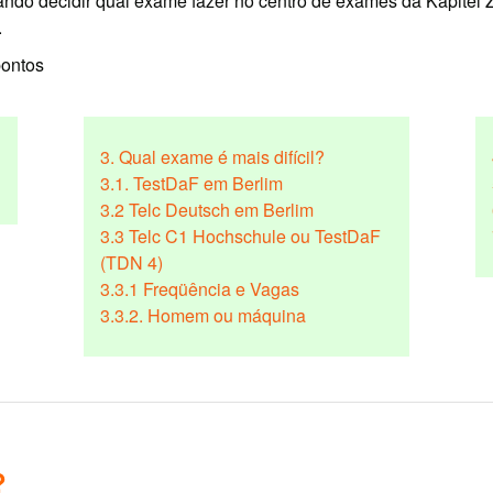
ando decidir qual exame fazer no centro de exames da Kapitel 
.
pontos
3. Qual exame é mais difícil?
3.1. TestDaF em Berlim
3.2 Telc Deutsch em Berlim
3.3 Telc C1 Hochschule ou TestDaF
(TDN 4)
3.3.1 Freqüência e Vagas
3.3.2. Homem ou máquina
?