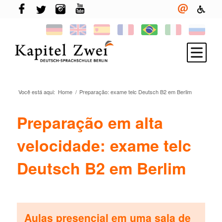
Você está aqui:
Home
/
Preparação: exame telc Deutsch B2 em Berlim
Inscreva-se
Aprenda alemão
Preparação em alta
TELC & TestDaF
velocidade: exame telc
More em Berlin
Deutsch B2 em Berlim
Sua escola
Novidades
Aulas presencial em uma sala de