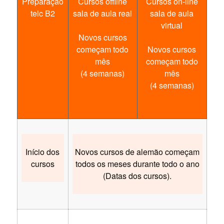
Preparação
Cursos offline
Cursos on-line
telc B2
sala de aula real
sala de aula
virtual
Novos cursos
começam todo
Novos cursos
mês
começam todo
(4 semanas)
mês
(4 semanas)
Início dos
Novos cursos de alemão começam
cursos
todos os meses durante todo o ano
(Datas dos cursos).