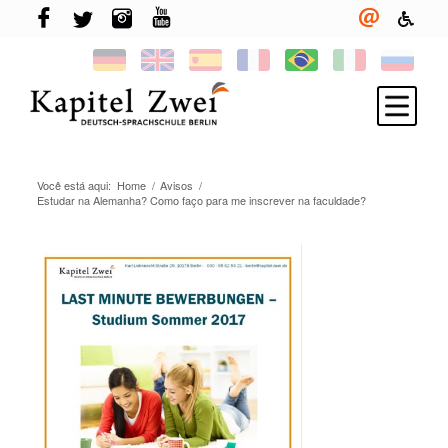
Você está aqui:
Home
/
Avisos
/
Inscreva-se
Estudar na Alemanha? Como faço para me inscrever na faculdade?
Aprenda alemão
TELC & TestDaF
More em Berlin
Sua escola
Novidades