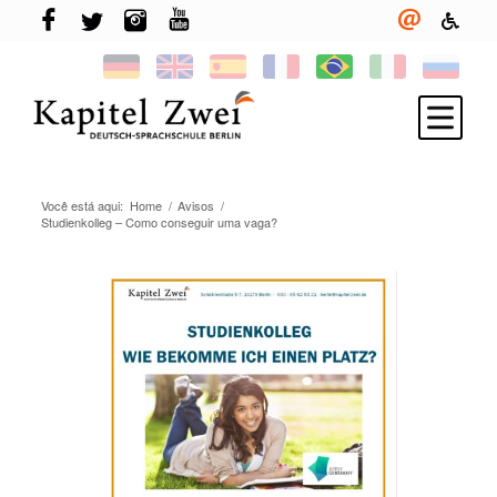
Você está aqui:
Home
/
Avisos
/
Inscreva-se
Studienkolleg – Como conseguir uma vaga?
Aprenda alemão
TELC & TestDaF
More em Berlin
Sua escola
Novidades