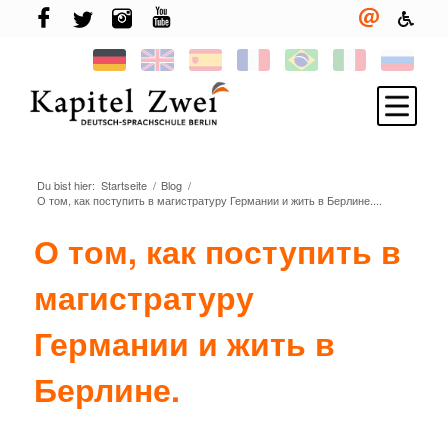
Du bist hier:
Startseite
/
Blog
/
Melde Dich an
О том, как поступить в магистратуру Германии и жить в Берлине....
Deutsch lernen
О том, как поступить в
TELC & TestDaF
магистратуру
Leben in Berlin
Германии и жить в
Deine Sprachschule
Neuigkeiten
Берлине.