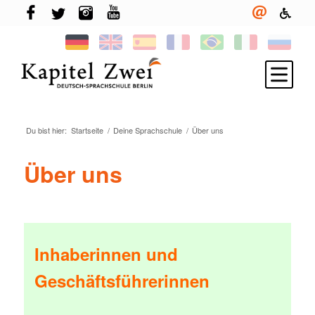
Du bist hier:
Startseite
/
Deine Sprachschule
/
Über uns
Melde Dich an
Deutsch lernen
Über uns
TELC & TestDaF
Leben in Berlin
Deine Sprachschule
Inhaberinnen und
Neuigkeiten
Geschäftsführerinnen