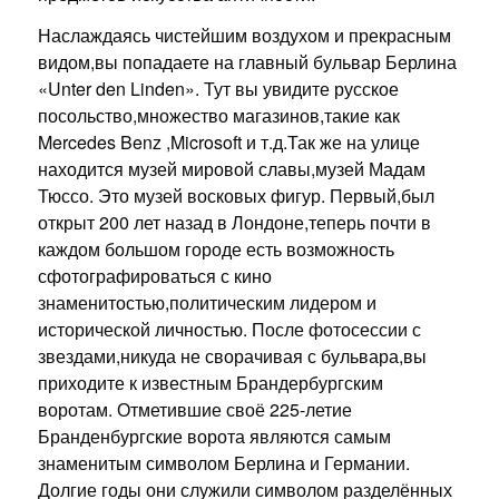
Наслаждаясь чистейшим воздухом и прекрасным
видом,вы попадаете на главный бульвар Берлина
«Unter den Linden». Тут вы увидите русское
посольство,множество магазинов,такие как
Mercedes Benz ,Microsoft и т.д.Так же на улице
находится музей мировой славы,музей Мадам
Тюссо. Это музей восковых фигур. Первый,был
открыт 200 лет назад в Лондоне,теперь почти в
каждом большом городе есть возможность
сфотографироваться с кино
знаменитостью,политическим лидером и
исторической личностью. После фотосессии с
звездами,никуда не сворачивая с бульвара,вы
приходите к известным Брандербургским
воротам. Отметившие своё 225-летие
Бранденбургские ворота являются самым
знаменитым символом Берлина и Германии.
Долгие годы они служили символом разделённых