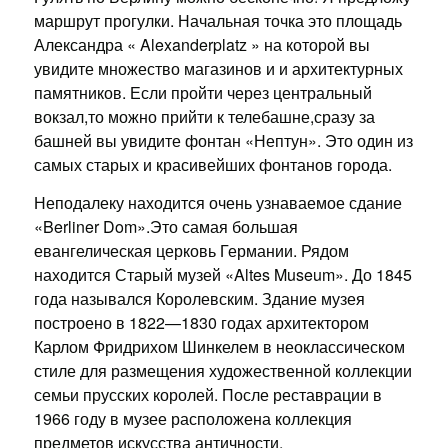
маршрут прогулки. Начальная точка это площадь
Александра « Alexanderplatz » на которой вы
увидите множество магазинов и и архитектурных
памятников. Если пройти через центральный
вокзал,то можно прийти к телебашне,сразу за
башней вы увидите фонтан «Нептун». Это один из
самых старых и красивейших фонтанов города.
Неподалеку находится очень узнаваемое сдание
«Berliner Dom».Это самая большая
евангелическая церковь Германии. Рядом
находится Старый музей «Altes Museum». До 1845
года назывался Королевским. Здание музея
построено в 1822—1830 годах архитектором
Карлом Фридрихом Шинкелем в неоклассическом
стиле для размещения художественной коллекции
семьи прусских королей. После реставрации в
1966 году в музее расположена коллекция
предметов искусства античности.