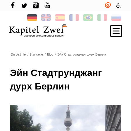
Du bist hier:
Startseite
/
Blog
/
Эйн Стадтрунджанг дурх Берлин
Melde Dich an
Deutsch lernen
Эйн Стадтрунджанг
TELC & TestDaF
дурх Берлин
Leben in Berlin
Deine Sprachschule
Neuigkeiten