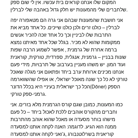
המקום שלו אנחנו קוראים בית עכשיו. אין לי שום ספק
שלחברים שלי מהמעונות יש חלק גדול באהבה שלי לברלין.
אני חושבת שהמעונות שבהם אני גרה הם מטאפורה יפה
לברלין – כולנו זרים ולכן כולנו שייכים. כל אחד מביא את
התרבות שלו לביניין וכך כל אחד זוכה להכיר אנשים
ממקומות שהוא לא מכיר. בגלל שכל אחד מאיתנו נמצא
ברמה אחרת של גרמנית , אפשר לשמוע הרבה שפות
שונות בבניין – גרמנית, אנגלית, ספרדית, טורקית, קוראנית
ועוד המון. יש משהו מעניין בערבוב של תרבויות, מידי פעם
אנחנו מכינים ארוחת ערב ביחד ופתאום אני מגלה שאוכל
טורקי לא כל כך שונה מאוכל ישראלי, או אפילו שהשווארמה
הכל כך ישראלית בעיניי היא בכלל הדונר(Döner) הספק
גרמני-ספק טורקי.
כמו המעונות, כמובן שגם קורס הגרמנית מלא בזרים. אני
וחברים מהקורס אוהבים ללכת לאכול ביחד – כל פעם
מישהו בוחר מסעדה או מאכל שהוא אוהב מהתרבות
ממנה הוא הגיע. לדוגמה: האנה לקחה אותנו למסעדה
קוריאנית בשרלוטנבורג ,ג’ואני לקחה אותנו למסעדה