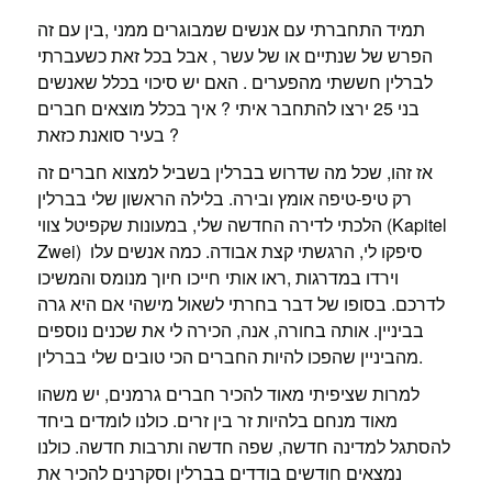
תמיד התחברתי עם אנשים שמבוגרים ממני ,בין עם זה
הפרש של שנתיים או של עשר , אבל בכל זאת כשעברתי
לברלין חששתי מהפערים . האם יש סיכוי בכלל שאנשים
בני 25 ירצו להתחבר איתי ? איך בכלל מוצאים חברים
בעיר סואנת כזאת ?
אז זהו, שכל מה שדרוש בברלין בשביל למצוא חברים זה
רק טיפ-טיפה אומץ ובירה. בלילה הראשון שלי בברלין
הלכתי לדירה החדשה שלי, במעונות שקפיטל צווי (Kapitel
Zwei) סיפקו לי, הרגשתי קצת אבודה. כמה אנשים עלו
וירדו במדרגות ,ראו אותי חייכו חיוך מנומס והמשיכו
לדרכם. בסופו של דבר בחרתי לשאול מישהי אם היא גרה
בביניין. אותה בחורה, אנה, הכירה לי את שכנים נוספים
מהביניין שהפכו להיות החברים הכי טובים שלי בברלין.
למרות שציפיתי מאוד להכיר חברים גרמנים, יש משהו
מאוד מנחם בלהיות זר בין זרים. כולנו לומדים ביחד
להסתגל למדינה חדשה, שפה חדשה ותרבות חדשה. כולנו
נמצאים חודשים בודדים בברלין וסקרנים להכיר את