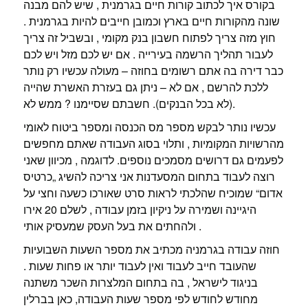
בקורס איך לכתוב קורות חיים בגרמנית , שיש להם מבנה
שונה מהקורות חיים בארץ וכמובן חייבים להיות בגרמנית .
חוץ מזה צריך לפתוח חשבון בנק מקומי , ובשביל זה צריך
לעבור תהליך הרשמה בעירייה . אם יש לכם מזל ויש לכם
כבר דירה בה אתם רשומים בחוזה – מעולה עכשיו רק נותר
ללכת להרשם , אם לא – ניתן גם בעזרת האשרת שהייה
(לא בכל הבנקים). חשבתם שסיימנו ? ממש לא.
עכשיו נותר לבקש מספר מס הכנסה ומספר ביטוח לאומי
מהרשויות המקומיות , ותלוי בסוג העבודה שאתם מחפשים
לפעמים גם דרושים מסמכים נוספים. לדוגמה , מכיוון שאני
רוצה לעבוד בתחום המסעדנות אני צריכה להשיג „כרטיס
אדום“ שמוכיח שהלכתי לראות סרט שאורכו כשעה וחצי על
היגיינה ושמירה על ניקיון בזמן עבודה , לשלם 20 אירו
ולהחתים את בעל העסק שמעסיק אותי .
חוזה עבודה בגרמניה מכתיב את מספר השעות השבועיות
שהעובד חייב לעבוד ואין לעבוד יותר או פחות שעות .
בניגוד לישראל , בה בתחום המלצרות השכר משתנה
מחודש לחודש לפי מספר שעות העבודה, כאן בברלין