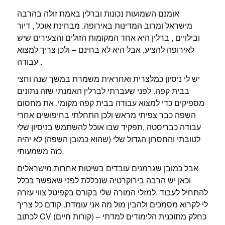
אומנם השמועות נכונות וברלין באמת זולה בהרבה
מישראל ומרוב המדינות באירופה. מבחינת אוכל , דיור
ובילויים , ברלין היא אחד המקומות הזולים והצעירים שיש
לאירופה להציע, אבל היא לא בחינם – ולכן צריך למצוא
עבודה .
יש לי ניסיון כמלצרית ואחראית משמרת במשך שנה וחצי
בבית קפה. לפני שעברתי לברלין האמנתי שזה נתונים
מספיקים כדי למצוא עבודה בבית קפה מקומי. את מחסום
השפה כבר צפיתי מראש ולכן התחלתי בחיפושים אחרי
עבודה כבריסטה ,תפקיד שבו אוכל להשתמש בניסיון שלי
לטובתי והחסרון הגדול שלי (שהוא כמובן השפה) לא יהיה
כזה משמעותי.
אבל כמובן שגרמנים עובדים בשיטות אחרות מישראלים
וכאן יש הרבה בירוקרטיה שנכללת לפני שאפשר בכלל
להתחיל לעבוד .למזלי המורה שלי בקורס בקפיטל צווי עזרה
לי לקרוא מסמכים ולהבין מול מה אני עומדת. קודם כל צריך
לכתוב CV (קורות חיים) – כחלק מתוכנית הלימודים למדתי