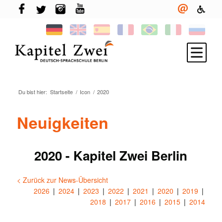
Du bist hier:
Startseite
/
Icon
/
2020
Melde Dich an
Deutsch lernen
Neuigkeiten
TELC & TestDaF
Leben in Berlin
2020 - Kapitel Zwei Berlin
Deine Sprachschule
< Zurück zur News-Übersicht
Neuigkeiten
2026
2024
2023
2022
2021
2020
2019
2018
2017
2016
2015
2014