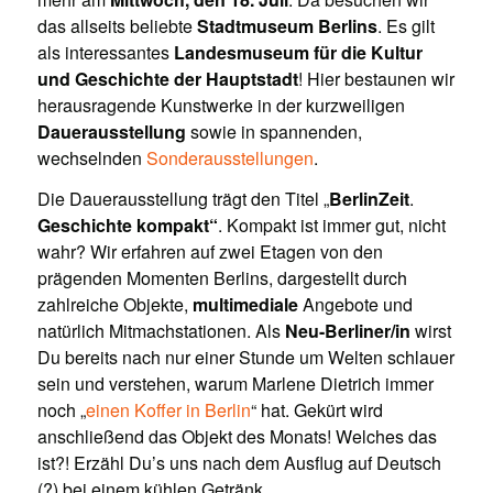
das allseits beliebte
Stadtmuseum Berlins
. Es gilt
als interessantes
Landesmuseum für die Kultur
und Geschichte der Hauptstadt
! Hier bestaunen wir
herausragende Kunstwerke in der kurzweiligen
Dauerausstellung
sowie in spannenden,
wechselnden
Sonderausstellungen
.
Die Dauerausstellung trägt den Titel „
BerlinZeit
.
Geschichte kompakt“
. Kompakt ist immer gut, nicht
wahr? Wir erfahren auf zwei Etagen von den
prägenden Momenten Berlins, dargestellt durch
zahlreiche Objekte,
multimediale
Angebote und
natürlich Mitmachstationen. Als
Neu-Berliner/in
wirst
Du bereits nach nur einer Stunde um Welten schlauer
sein und verstehen, warum Marlene Dietrich immer
noch „
einen Koffer in Berlin
“ hat. Gekürt wird
anschließend das Objekt des Monats! Welches das
ist?! Erzähl Du’s uns nach dem Ausflug auf Deutsch
(?) bei einem kühlen Getränk.