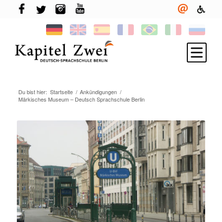
Du bist hier:
Startseite
/
Ankündigungen
/
Melde Dich an
Märkisches Museum – Deutsch Sprachschule Berlin
Deutsch lernen
TELC & TestDaF
Leben in Berlin
Deine Sprachschule
Neuigkeiten