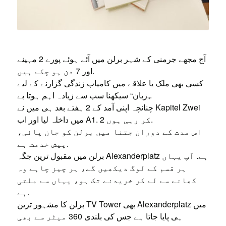
آج مجھے جرمنی کے شہر برلن میں آئے ہوئے پورے 2 مہینے
اور 7 دن ہو چکے ہیں.
کسی بھی ملک یا علاقے میں کامیاب زندگی گزارنے کے لیے
„زبان“ سیکھنا سب سے زیادہ اہم ہوتا بے.
چنانچہ اپنی آمد کے 2 ہفتے بعد ہی میں نے Kapitel Zwei
میں داخلہ لیا اور اب A1. 2 کر رہی ہوں.
اس مدت کے دوران جتنا میں برلن کو جان پائی،
پیش خدمت ہے.
برلن میں مقبول ترین جگہ Alexanderplatz ہے. آپ یہاں
ہر قسم کے لوگ دیکھیں گے، ہر چیز چاہے وہ
کھانے سے لے کر خریدنے تک ہو، یہاں سے ملتی
ہے.
برلن کا مشہور ترین TV Tower بھی Alexanderplatz میں
ہی پایا جاتا ہے جس کی بلندی 360 میٹر سے بھی