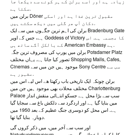
زیادہ ہے اور اسے برلن کے ہر کونے سے دیکھا جا
سکتا ہے.
برلن میں Döner مقبول ترین غذا ہے اور اسکی
دکان آپ ھر گلی میں دیکھ سکتے ہیں.
برلن کی اہم ترین جگہوں میں سے ایک Bradenburg Gate
ہے، جس کے اوپر Goddess of Victory کا مجسمہ ہے. اس
کے بالکل آگے ساتھ ہی American Embassy ہے.
برلن میں یورپ کی مصروف ترین جگہ Potsdamer Platz
تصور کیا جاتا ہے. یہاں مختلف Shopping Malls, Cafes,
Cinemas موجود ہیں جن میں سے Sony Centre سب سے
مشہور ہے.
برلن چونکہ ایک تاریخی باب رکھتا ھے اس لیے اس میں
مختلف محلات بھی موجود ہیں جن میں Charlottenburg
Palace سب سے بڑا محل ہے جسکو انتہائی منقش انداز
میں بنایا گیا ہے اور اردگرد سے دلکش باغ سے سجایا گیا
ہے. اس محل کو دوسری جنگ عظیم کے بعد 1950 میں
دوبارہ بنایا گیا تھا.
اور سب سے آخر میں، میں ذکر کروں گی
Naturkundemuseum کا، ایک ایسا عجائب گھر جس میں