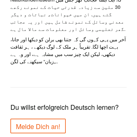
30 ملین سے زیادہ قدرتی حیات کے نمونے رکھے
گئے ہیں. ان میں خیوانات، نباتات و دیگر
معدنی وسائل کے نمونے شامل ہیں اور یہ عجائب
گھر تعلیمی وسائل اور معلومات سے مالا مال ہے.
آخر میں یہی کہوں گی کہ جتنا بھی برلن کو دیکھا اور جانا،
بہت اچھا لگا. تقریباً ہر ملک کے لوگ دیکھے ، ہر ثقافت
دیکھی، لیکن ایک چیز سب میں مشابہ ہے، اور وہ ہے
„زبان“ سیکھنے کی لگن..
Du willst erfolgreich Deutsch lernen?
Melde Dich an!