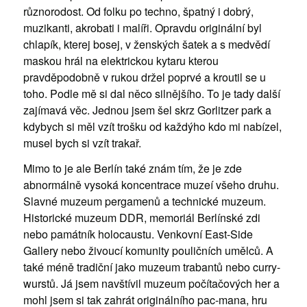
různorodost. Od folku po techno, špatný i dobrý,
muzikanti, akrobati i malíři. Opravdu originální byl
chlapík, kterej bosej, v ženských šatek a s medvědí
maskou hrál na elektrickou kytaru kterou
pravděpodobně v rukou držel poprvé a kroutil se u
toho. Podle mě si dal něco silnějšího. To je tady další
zajímavá věc. Jednou jsem šel skrz Gorlitzer park a
kdybych si měl vzít trošku od každýho kdo mi nabízel,
musel bych si vzít trakař.
Mimo to je ale Berlín také znám tím, že je zde
abnormálně vysoká koncentrace muzeí všeho druhu.
Slavné muzeum pergamenů a technické muzeum.
Historické muzeum DDR, memoriál Berlínské zdi
nebo památník holocaustu. Venkovní East-Side
Gallery nebo živoucí komunity pouličních umělců. A
také méně tradiční jako muzeum trabantů nebo curry-
wurstů. Já jsem navštívil muzeum počítačových her a
mohl jsem si tak zahrát originálního pac-mana, hru