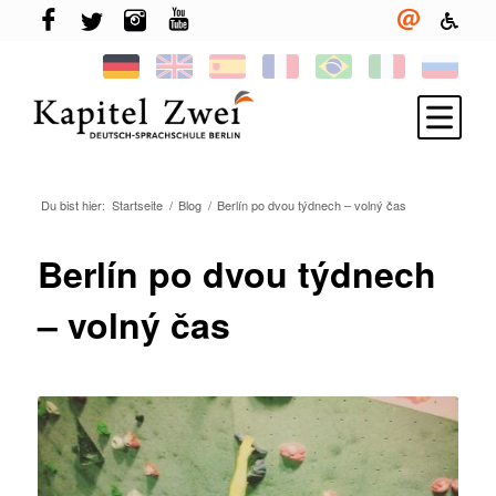
Du bist hier:
Startseite
/
Blog
/
Berlín po dvou týdnech – volný čas
Melde Dich an
Deutsch lernen
Berlín po dvou týdnech
TELC & TestDaF
– volný čas
Leben in Berlin
Deine Sprachschule
Neuigkeiten