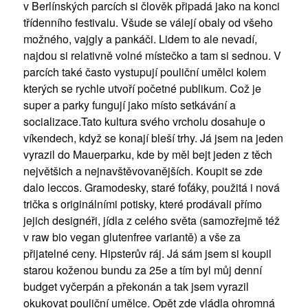
v Berlínských parcích si člověk připadá jako na konci
třídenního festivalu. Všude se válejí obaly od všeho
možného, vajgly a pankáči. Lidem to ale nevadí,
najdou si relativně volné místečko a tam si sednou. V
parcích také často vystupují pouliční umělci kolem
kterých se rychle utvoří početné publikum. Což je
super a parky fungují jako místo setkávání a
socializace.Tato kultura svého vrcholu dosahuje o
víkendech, když se konají bleší trhy. Já jsem na jeden
vyrazil do Mauerparku, kde by měl bejt jeden z těch
největšich a nejnavštěvovanějších. Koupit se zde
dalo leccos. Gramodesky, staré foťáky, použitá i nová
trička s originálními potisky, které prodávali přímo
jejich designéři, jídla z celého světa (samozřejmě též
v raw bio vegan glutenfree variantě) a vše za
přijatelné ceny. Hipsterův ráj. Já sám jsem si koupil
starou koženou bundu za 25e a tím byl můj denní
budget vyčerpán a překonán a tak jsem vyrazil
okukovat pouliční umělce. Opět zde vládla ohromná