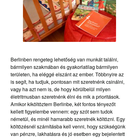
Berlinben rengeteg lehetőség van munkát találni,
bármilyen szakmában és gyakorlatilag bármilyen
területen, ha eléggé elszánt az ember. Többnyire az
is segít, ha tudjuk, pontosan mit szeretnénk csinálni,
vagy ha azt nem is, de hogy körülbelül milyen
életritmusban szeretnénk élni és mik a prioritások.
Amikor kiköltöztem Berlinbe, két fontos tényezőt
kellett figyelembe vennem: egy szót sem tudok
németül, és minél hamarabb szeretnék költözni. Egy
költözésnél számításba kell venni, hogy szükségünk
van pénzre, lakhatásra és jó esetben egy bejelentett