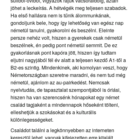
suliból-oviból, vigyázok rájuk vacsoraidőig, aztán
jöhet a leckeírás. A hétvégék meg teljesen szabadok.
Ha első hallásra nem is tűnik álommunkának,
gondoljunk bele, hogy így lehetőség van egész nap
németül tanulni, gyakorolni és beszélni. Eleinte
persze nehéz volt, hiszen a gyerekek csak németül
beszélnek, én pedig pont németül semmit. De ez
gyakorlásnak pont kapóra jött, hiszen így tudtam
eljutni nagyjából fél év alatt a teljesen kezdő A1-től a
B2-es szintig. Mindenkinek, aki komolyan veszi, hogy
Németországban szeretne maradni, és nem tud még
németül, ajánlom az au-pairkedést. Nemcsak
nyelvtudás, de tapasztalat szempontjából is óriási,
hiszen ha van szerencsénk hónapokat egy német
család tagjaként a mindennapok hőseként tölteni,
elleshetjük a szokásokat és a kulturális
különlegességeket.
Családot találni a legkönnyebben az interneten
keresztül lehet, vannak kifejezetten erre kitalált