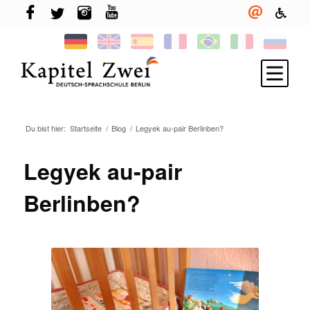
Du bist hier:
Startseite
/
Blog
/
Legyek au-pair Berlinben?
Melde Dich an
Deutsch lernen
Legyek au-pair
TELC & TestDaF
Berlinben?
Leben in Berlin
Deine Sprachschule
Neuigkeiten