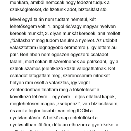
munkára, amiből nemcsak hogy fedezni tudjuk a
szükségleteket, de fizetünk adót, biztosítást stb.
Mivel egyáltalán nem tudtam németül, két
lehetőségem volt: 1. angol és/vagy magyar nyelven
keresek munkát, 2. olyan munkát keresek, ami mellett
„főállásban” meg tudom tanulni a nyelvet. Az utóbbit
választottam (legnagyobb örömömre!). Így lettem au-
pair. Berlinben nem egészen egyszerű családot
találni, mert sokan itt szeretnének au-pairkedni, így a
szülők számos jelentkező közül válogathatnak. Két
családot látogattam meg, szerencsémre mindkét
helyen rám esett a választás, így végül
Zehlendorfban találtam meg a tökéleteset a
következő fél évre – egy évre. Teljes ellátást kapok,
meglehetősen magas „zsebpénzt”, van biztosításom,
és ami a legfontosabb: van elég IDŐM a
nyelvtanulásra. A hétköznap délelőttöket a
nyelvsuliban töltöm, délután elhozom a gyerekeket a