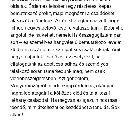
oldalak. Érdemes feltölteni egy részletes, képes
bemutatkozó profilt, majd megnézni a családokét,
akik szóba jöhetnek. Az én stratégiám az volt, hogy
minden egyes bejövő levélre válaszoltam – többnyire
angolul, de ha kellett németül is összegugliztam pár
sort – és személyes hangvételű bemutatkozó levelet
küldtem a számomra szimpatikus családoknak. Amit
nagyon ajánlok, és növeli az esélyeket, ha
ellátogatunk az adott családhoz és személyes
találkozó során ismerkedünk meg, nem csak
videóbeszélgetésben. Azt gondolom,
Magyarországról mindenképp érdemes, akár pár
napra idelátogatni a költözés előtt és találkozni
néhány családdal. Ha megvan az igazi, nincs más
teendő, mint átköltözni és kezdődhet a tanulás. Sok
sikert!