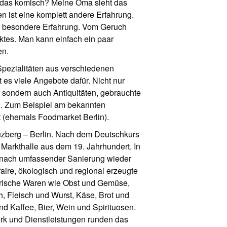
 du das komisch? Meine Oma sieht das
n ist eine komplett andere Erfahrung.
ne besondere Erfahrung. Vom Geruch
tes. Man kann einfach ein paar
en.
Spezialitäten aus verschiedenen
t es viele Angebote dafür. Nicht nur
sondern auch Antiquitäten, gebrauchte
n. Zum Beispiel am bekannten
 (ehemals Foodmarket Berlin).
euzberg – Berlin. Nach dem Deutschkurs
e Markthalle aus dem 19. Jahrhundert. In
 nach umfassender Sanierung wieder
faire, ökologisch und regional erzeugte
m frische Waren wie Obst und Gemüse,
h, Fleisch und Wurst, Käse, Brot und
d Kaffee, Bier, Wein und Spirituosen.
k und Dienstleistungen runden das