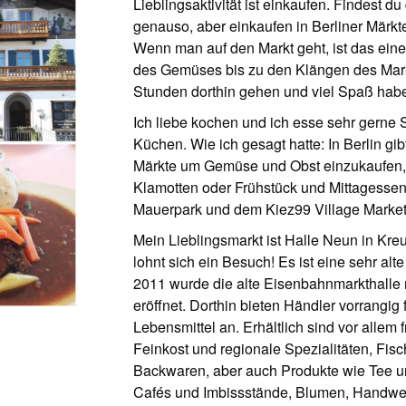
Lieblingsaktivität ist einkaufen. Findest
genauso, aber einkaufen in Berliner Märkte
Wenn man auf den Markt geht, ist das ei
des Gemüses bis zu den Klängen des Mark
Stunden dorthin gehen und viel Spaß hab
Ich liebe kochen und ich esse sehr gerne 
Küchen. Wie ich gesagt hatte: In Berlin gib
Märkte um Gemüse und Obst einzukaufen, 
Klamotten oder Frühstück und Mittagesse
Mauerpark und dem Kiez99 Village Market
Mein Lieblingsmarkt ist Halle Neun in Kr
lohnt sich ein Besuch! Es ist eine sehr alt
2011 wurde die alte Eisenbahnmarkthalle
eröffnet. Dorthin bieten Händler vorrangig 
Lebensmittel an. Erhältlich sind vor alle
Feinkost und regionale Spezialitäten, Fisc
Backwaren, aber auch Produkte wie Tee un
Cafés und Imbissstände, Blumen, Handwer