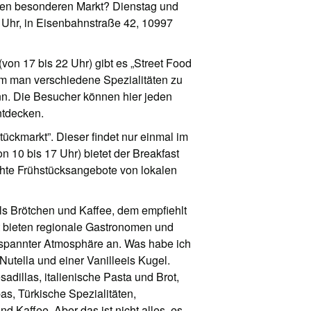
sen besonderen Markt? Dienstag und
 Uhr, in Eisenbahnstraße 42, 10997
(von 17 bis 22 Uhr) gibt es „Street Food
m man verschiedene Spezialitäten zu
nn. Die Besucher können hier jeden
ntdecken.
tückmarkt”. Dieser findet nur einmal im
n 10 bis 17 Uhr) bietet der Breakfast
hte Frühstücksangebote von lokalen
ls Brötchen und Kaffee, dem empfiehlt
rt bieten regionale Gastronomen und
tspannter Atmosphäre an. Was habe ich
utella und einer Vanilleeis Kugel.
illas, italienische Pasta und Brot,
s, Türkische Spezialitäten,
 Kaffee. Aber das ist nicht alles, es