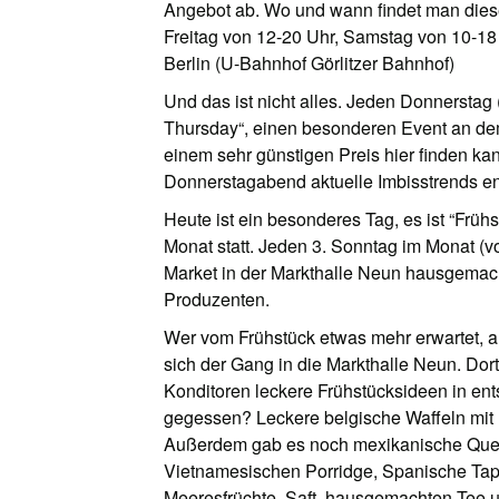
Angebot ab. Wo und wann findet man die
Freitag von 12-20 Uhr, Samstag von 10-18
Berlin (U-Bahnhof Görlitzer Bahnhof)
Und das ist nicht alles. Jeden Donnerstag 
Thursday“, einen besonderen Event an de
einem sehr günstigen Preis hier finden ka
Donnerstagabend aktuelle Imbisstrends e
Heute ist ein besonderes Tag, es ist “Frühs
Monat statt. Jeden 3. Sonntag im Monat (vo
Market in der Markthalle Neun hausgemac
Produzenten.
Wer vom Frühstück etwas mehr erwartet, a
sich der Gang in die Markthalle Neun. Do
Konditoren leckere Frühstücksideen in en
gegessen? Leckere belgische Waffeln mit N
Außerdem gab es noch mexikanische Quesad
Vietnamesischen Porridge, Spanische Tapa
Meeresfrüchte, Saft, hausgemachten Tee und