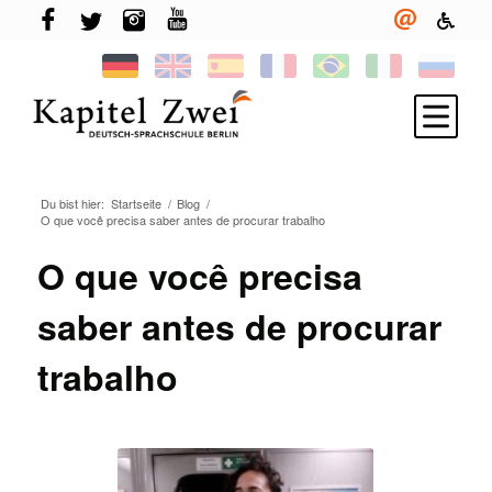
Du bist hier:
Startseite
/
Blog
/
Melde Dich an
O que você precisa saber antes de procurar trabalho
Deutsch lernen
O que você precisa
TELC & TestDaF
saber antes de procurar
Leben in Berlin
trabalho
Deine Sprachschule
Neuigkeiten