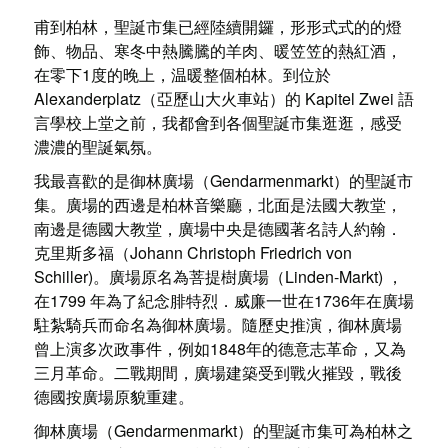
甫到柏林，聖誕市集已經陸續開鑼，形形式式的的燈
飾、物品、寒冬中熱騰騰的羊肉、暖笠笠的熱紅酒，
在零下1度的晚上，温暖整個柏林。到位於
Alexanderplatz（亞歷山大火車站）的 Kapitel Zwei 語
言學校上堂之前，我都會到各個聖誕市集逛逛，感受
濃濃的聖誕氣氛。
我最喜歡的是御林廣場（Gendarmenmarkt）的聖誕市
集。廣場的西邊是柏林音樂廳，北面是法國大教堂，
南邊是德國大教堂，廣場中央是德國著名詩人約翰．
克里斯多福（Johann Christoph Friedrich von
Schiller)。廣場原名為菩提樹廣場（Linden-Markt) ，
在1799 年為了紀念腓特烈．威廉一世在1736年在廣場
駐紮騎兵而命名為御林廣場。隨歷史推演，御林廣場
曾上演多次政事件，例如1848年的德意志革命，又為
三月革命。二戰期間，廣場建築受到戰火摧毀，戰後
德國按廣場原貌重建。
御林廣場（Gendarmenmarkt）的聖誕市集可為柏林之